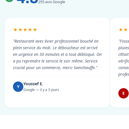
255 avis Google
★★★★★
★★
"Restaurant avec évier professionnel bouché en
"Foss
plein service du midi. Le déboucheur est arrivé
pluie
en urgence en 30 minutes et a tout débloqué. On
c’éta
a pu reprendre le service le soir même. Service
vérif
crucial pour un commerce, merci Sanichauffe."
conse
profe
Youssef E.
Y
Google — il y a 3 jours
E