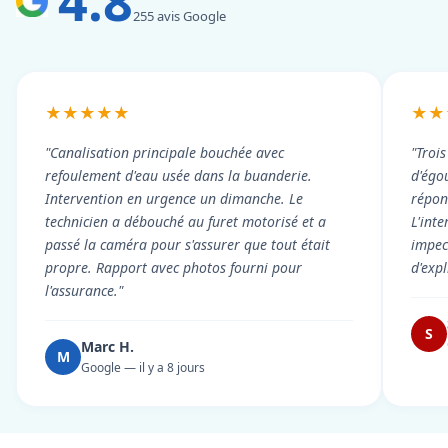
4.8
255 avis Google
★★★★★
★★
"Canalisation principale bouchée avec
"Troi
refoulement d'eau usée dans la buanderie.
d'égou
Intervention en urgence un dimanche. Le
répond
technicien a débouché au furet motorisé et a
L'int
passé la caméra pour s'assurer que tout était
impec
propre. Rapport avec photos fourni pour
d'exp
l'assurance."
S
Marc H.
M
Google — il y a 8 jours