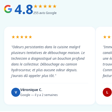
4.8
★★★★★
255 avis Google
★★★★★
★★
"Odeurs persistantes dans la cuisine malgré
"Imme
plusieurs tentatives de débouchage maison. Le
canal
technicien a diagnostiqué un bouchon profond
une é
dans le collecteur. Débouchage au camion
trouv
hydrocureur, et plus aucune odeur depuis.
Commu
J'aurais dû appeler plus tôt."
factu
Véronique C.
V
L
Google — il y a 2 semaines