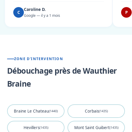
Caroline D.
C
P
Google — il y a 1 mois
ZONE D'INTERVENTION
Débouchage près de Wauthier
Braine
Braine Le Chateau
Corbais
(1440)
(1435)
Hevillers
Mont Saint Guibert
(1435)
(1435)