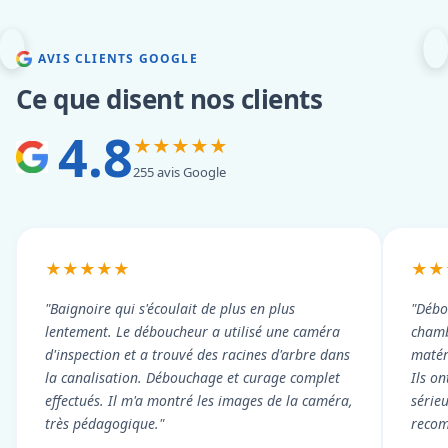
AVIS CLIENTS GOOGLE
Ce que disent nos clients
4.8
★★★★★
255 avis Google
★★★★★
★★
"Baignoire qui s'écoulait de plus en plus
"Débo
lentement. Le déboucheur a utilisé une caméra
chambr
d'inspection et a trouvé des racines d'arbre dans
matér
la canalisation. Débouchage et curage complet
Ils on
effectués. Il m'a montré les images de la caméra,
série
très pédagogique."
reco