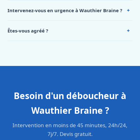
de notre hub service. Pour un devis personnalisé à
+
Intervenez-vous en urgence à Wauthier Braine ?
Wauthier Braine, appelez le 0472 53 24 26.
Oui, 24h/7, y compris dimanches et jours fériés.
Intervention en moins de 45 minutes en zone urbaine.
+
Êtes-vous agréé ?
Oui. Sanichauffe est une entreprise enregistrée et assurée
en responsabilité civile professionnelle. Nos techniciens
sont formés aux normes belges (NBN, CERGA, STS 62).
Besoin d'un déboucheur à
Wauthier Braine ?
Intervention en moins de 45 minutes, 24h/24,
7j/7. Devis gratuit.