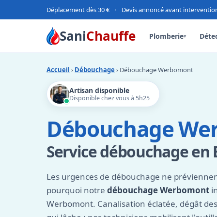
Déplacement dès 30 €
•
Devis annoncé avant interventio
Sani
Chauffe
Plomberie
Détec
▾
Accueil
›
Débouchage
› Débouchage Werbomont
Artisan disponible
Disponible chez vous à 5h25
Débouchage We
Service débouchage en 
Les urgences de débouchage ne préviennent
pourquoi notre
débouchage Werbomont
i
Werbomont. Canalisation éclatée, dégât des