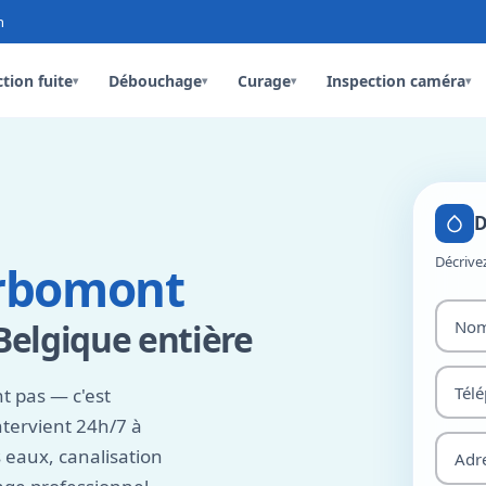
n
tion fuite
Débouchage
Curage
Inspection caméra
▾
▾
▾
▾
D
Décrive
rbomont
Belgique entière
 pas — c'est
ntervient 24h/7 à
 eaux, canalisation