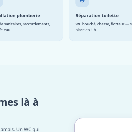
allation plomberie
Réparation toilette
e sanitaires, raccordements,
WC bouché, chasse, flotteur — s
fe-eau.
place en 1 h.
mes là à
jamais. Un WC qui