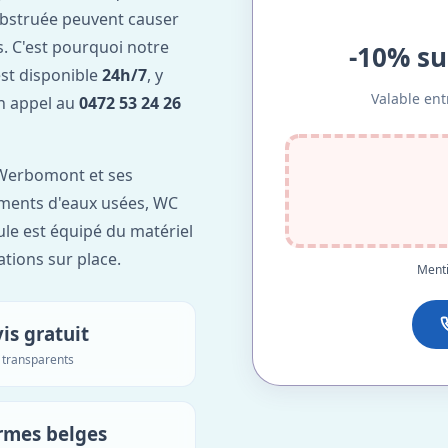
obstruée peuvent causer
. C'est pourquoi notre
-10% su
t disponible
24h/7
, y
Valable ent
Un appel au
0472 53 24 26
Werbomont et ses
lements d'eaux usées, WC
ule est équipé du matériel
ations sur place.
Menti
is gratuit
s transparents
rmes belges