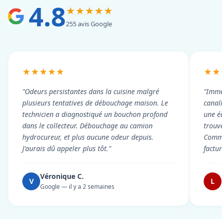
4.8
★★★★★
255 avis Google
★★★★★
★★
"Odeurs persistantes dans la cuisine malgré
"Imme
plusieurs tentatives de débouchage maison. Le
canal
technicien a diagnostiqué un bouchon profond
une é
dans le collecteur. Débouchage au camion
trouv
hydrocureur, et plus aucune odeur depuis.
Commu
J'aurais dû appeler plus tôt."
factu
Véronique C.
V
L
Google — il y a 2 semaines