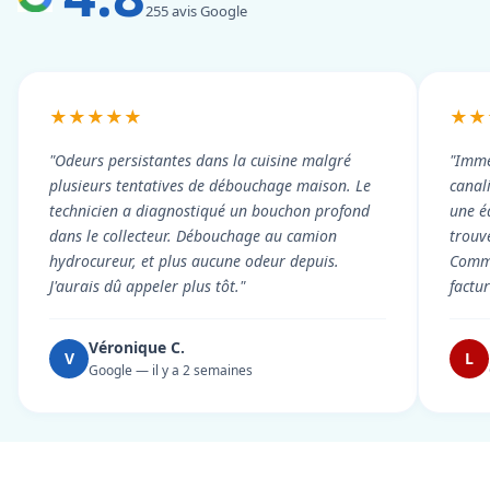
255 avis Google
★★★★★
★★
"Odeurs persistantes dans la cuisine malgré
"Imme
plusieurs tentatives de débouchage maison. Le
canal
technicien a diagnostiqué un bouchon profond
une é
dans le collecteur. Débouchage au camion
trouv
hydrocureur, et plus aucune odeur depuis.
Commu
J'aurais dû appeler plus tôt."
factu
Véronique C.
V
L
Google — il y a 2 semaines