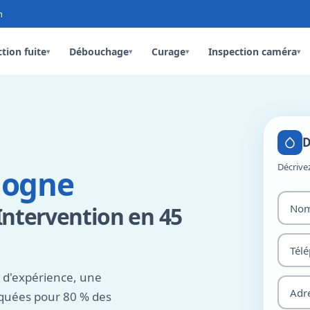
n
tion fuite
Débouchage
Curage
Inspection caméra
▾
▾
▾
▾
D
Décrive
hogne
Intervention en 45
 d'expérience, une
rquées pour 80 % des