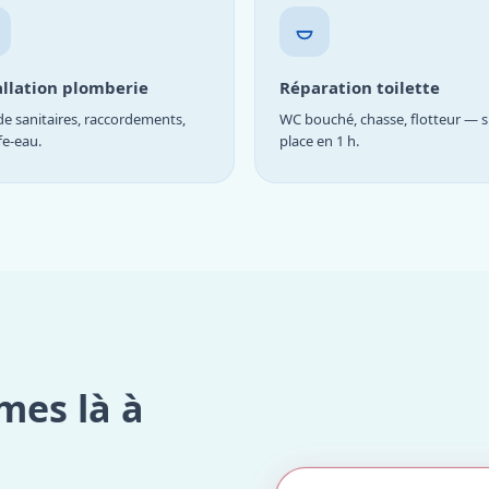
allation plomberie
Réparation toilette
e sanitaires, raccordements,
WC bouché, chasse, flotteur — s
fe-eau.
place en 1 h.
mes là à