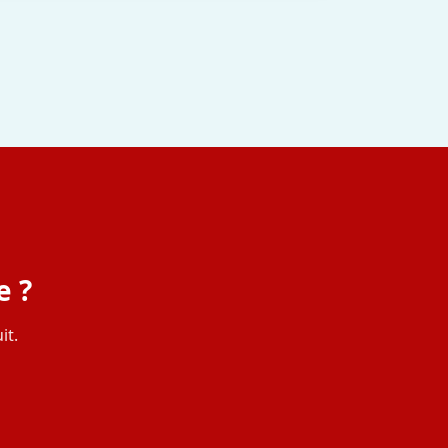
e ?
it.