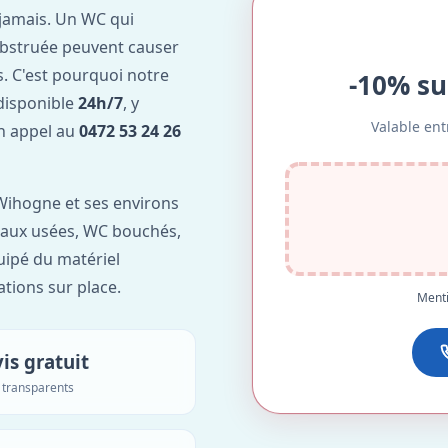
jamais. Un WC qui
obstruée peuvent causer
. C'est pourquoi notre
-10% su
disponible
24h/7
, y
Valable ent
Un appel au
0472 53 24 26
Wihogne et ses environs
'eaux usées, WC bouchés,
uipé du matériel
ations sur place.
Menti
is gratuit
s transparents