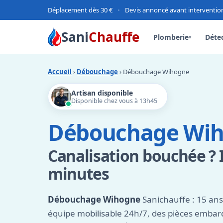
Déplacement dès 30 €
•
Devis annoncé avant interventio
Sani
Chauffe
Plomberie
Détec
▾
Accueil
›
Débouchage
› Débouchage Wihogne
Artisan disponible
Disponible chez vous à 13h45
Débouchage Wi
Canalisation bouchée ? 
minutes
Débouchage Wihogne
Sanichauffe : 15 ans
équipe mobilisable 24h/7, des pièces emba