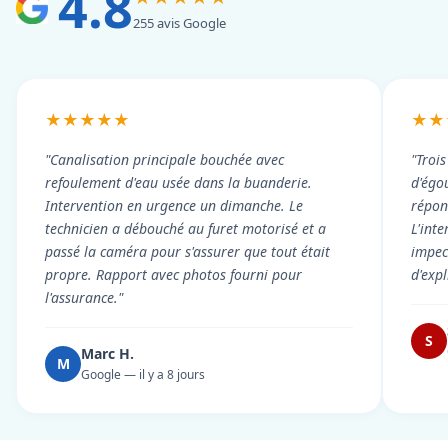
4.8
255 avis Google
★★★★★
★★
"Canalisation principale bouchée avec
"Troi
refoulement d'eau usée dans la buanderie.
d'égou
Intervention en urgence un dimanche. Le
répond
technicien a débouché au furet motorisé et a
L'int
passé la caméra pour s'assurer que tout était
impec
propre. Rapport avec photos fourni pour
d'exp
l'assurance."
S
Marc H.
M
Google — il y a 8 jours