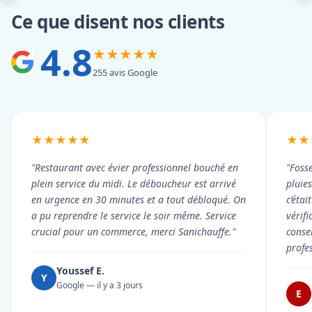
Ce que disent nos clients
4.8
★★★★★
255 avis Google
★★★★★
★★
"Restaurant avec évier professionnel bouché en
"Foss
plein service du midi. Le déboucheur est arrivé
pluie
en urgence en 30 minutes et a tout débloqué. On
c’éta
a pu reprendre le service le soir même. Service
vérif
crucial pour un commerce, merci Sanichauffe."
conse
profe
Youssef E.
Y
Google — il y a 3 jours
E