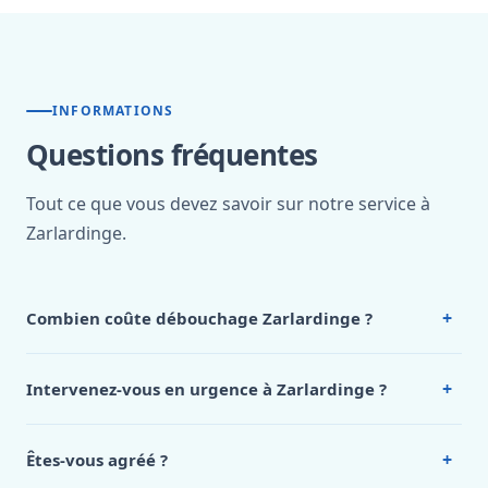
INFORMATIONS
Questions fréquentes
Tout ce que vous devez savoir sur notre service à
Zarlardinge.
+
Combien coûte débouchage Zarlardinge ?
Nos tarifs sont publics et figurent dans le
tableau des prix
de notre hub service. Pour un devis personnalisé à
+
Intervenez-vous en urgence à Zarlardinge ?
Zarlardinge, appelez le 0472 53 24 26.
Oui, 24h/7, y compris dimanches et jours fériés.
Intervention en moins de 45 minutes en zone urbaine.
+
Êtes-vous agréé ?
Oui. Sanichauffe est une entreprise enregistrée et assurée