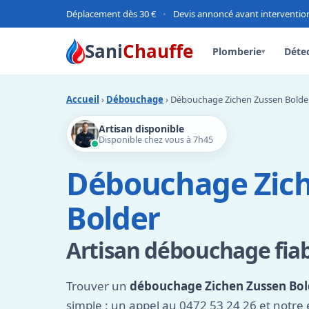
Déplacement dès 30 €
•
Devis annoncé avant interventio
Sani
Chauffe
Plomberie
Détec
▾
Accueil
›
Débouchage
› Débouchage Zichen Zussen Bolde
Artisan disponible
Disponible chez vous à 7h45
Débouchage Zic
Bolder
Artisan débouchage fiabl
Trouver un
débouchage Zichen Zussen Bol
simple : un appel au 0472 53 24 26 et notre