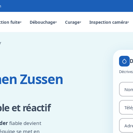
n
tion fuite
Débouchage
Curage
Inspection caméra
▾
▾
▾
▾
r
D
Décrive
hen Zussen
e et réactif
der
fiable devient
 équipe se met en