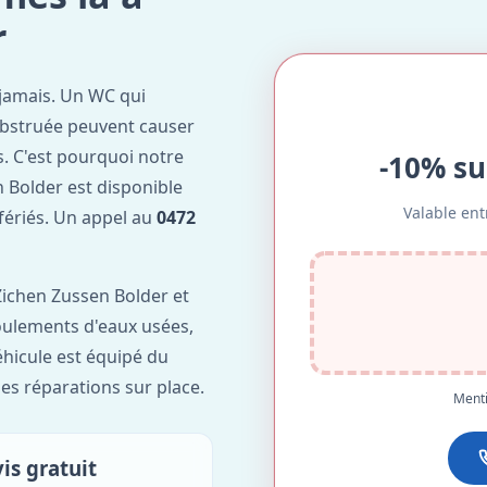
r
jamais. Un WC qui
obstruée peuvent causer
. C'est pourquoi notre
-10% su
 Bolder est disponible
Valable ent
 fériés. Un appel au
0472
ichen Zussen Bolder et
foulements d'eaux usées,
hicule est équipé du
des réparations sur place.
Menti
is gratuit