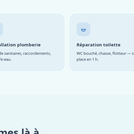
allation plomberie
Réparation toilette
e sanitaires, raccordements,
WC bouché, chasse, flotteur — s
fe-eau.
place en 1 h.
mes là à