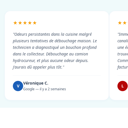
★★★★★
★★
"Odeurs persistantes dans la cuisine malgré
"Imme
plusieurs tentatives de débouchage maison. Le
canal
technicien a diagnostiqué un bouchon profond
une é
dans le collecteur. Débouchage au camion
trouv
hydrocureur, et plus aucune odeur depuis.
Commu
J'aurais dû appeler plus tôt."
factu
Véronique C.
V
L
Google — il y a 2 semaines