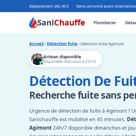
Déplacement dès 30 €
•
Devis annoncé avant interventio
Sani
Chauffe
Plomberie
Détec
▾
Accueil
›
Détection fuite
› Détection fuite Agimont
Artisan disponible
Disponible chez vous à 21h15
Détection De Fu
Recherche fuite sans per
Urgence de détection de fuite à Agimont ? U
Sanichauffe est mobilisé en 45 minutes.
Dét
Agimont
24h/7 disponible dimanches et jour