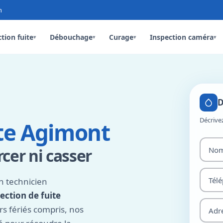
n
tion fuite
Débouchage
Curage
Inspection caméra
▾
▾
▾
▾
D
Décrive
ite Agimont
cer ni casser
n technicien
ection de fuite
s fériés compris, nos