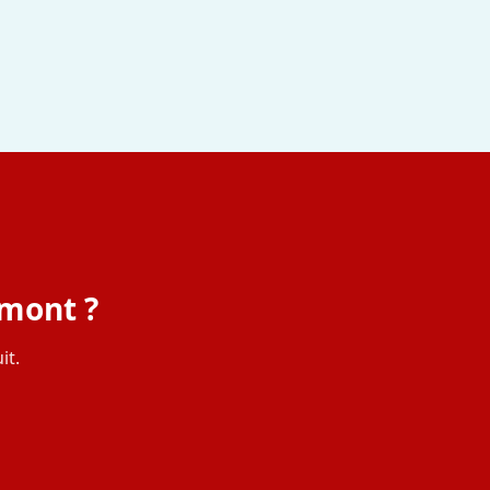
imont ?
it.