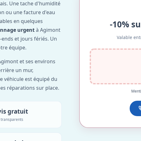
ais. Une tache d'humidité
on ou une facture d'eau
ables en quelques
-10% su
annage urgent
à Agimont
Valable ent
-ends et jours fériés. Un
otre équipe.
gimont et ses environs
errière un mur,
re véhicule est équipé du
des réparations sur place.
Menti
is gratuit
s transparents