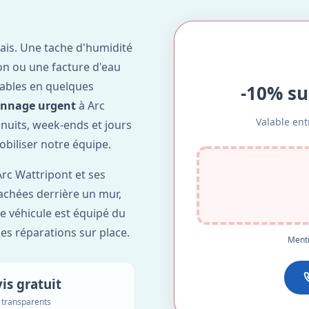
ais. Une tache d'humidité
on ou une facture d'eau
ables en quelques
-10% su
annage urgent
à Arc
Valable ent
s nuits, week-ends et jours
obiliser notre équipe.
rc Wattripont et ses
cachées derrière un mur,
re véhicule est équipé du
des réparations sur place.
Menti
is gratuit
s transparents