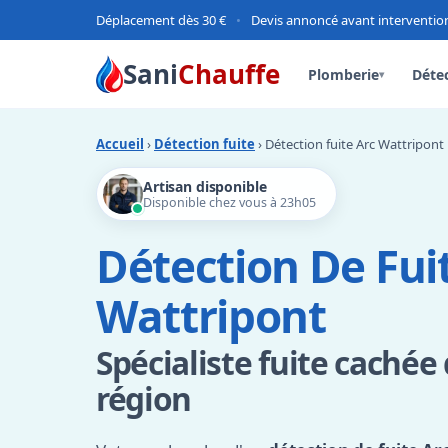
Déplacement dès 30 €
•
Devis annoncé avant interventio
Sani
Chauffe
Plomberie
Détec
▾
Accueil
›
Détection fuite
› Détection fuite Arc Wattripont
Artisan disponible
Disponible chez vous à 23h05
Détection De Fui
Wattripont
Spécialiste fuite cachée
région