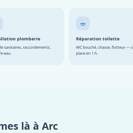
allation plomberie
Réparation toilette
e sanitaires, raccordements,
WC bouché, chasse, flotteur — s
fe-eau.
place en 1 h.
es là à Arc