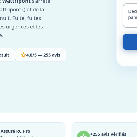
c Wattripont
s'arrête
tripont () et de la
uit. Fuite, fuites
les urgences et les
e.
atuit
4.8/5 — 255 avis
Assuré RC Pro
+255 avis vérifiés