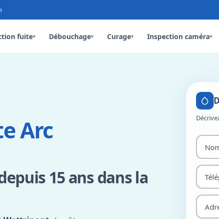
n
tion fuite
Débouchage
Curage
Inspection caméra
▾
▾
▾
▾
D
Décrive
te Arc
 depuis 15 ans dans la