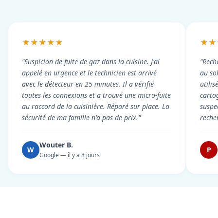
★★★★★
★★
"Suspicion de fuite de gaz dans la cuisine. J'ai
"Rech
appelé en urgence et le technicien est arrivé
au so
avec le détecteur en 25 minutes. Il a vérifié
utili
toutes les connexions et a trouvé une micro-fuite
cartog
au raccord de la cuisinière. Réparé sur place. La
suspe
sécurité de ma famille n'a pas de prix."
reche
Wouter B.
W
P
Google — il y a 8 jours