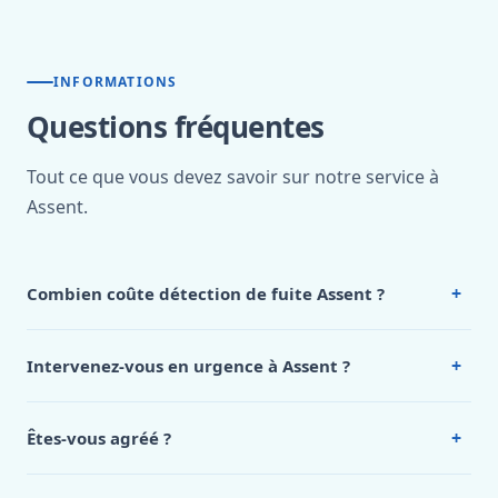
INFORMATIONS
Questions fréquentes
Tout ce que vous devez savoir sur notre service à
Assent.
+
Combien coûte détection de fuite Assent ?
Nos tarifs sont publics et figurent dans le
tableau des prix
de notre hub service. Pour un devis personnalisé à Assent,
+
Intervenez-vous en urgence à Assent ?
appelez le 0472 53 24 26.
Oui, 24h/7, y compris dimanches et jours fériés.
Intervention en moins de 45 minutes en zone urbaine.
+
Êtes-vous agréé ?
Oui. Sanichauffe est une entreprise enregistrée et assurée
en responsabilité civile professionnelle. Nos techniciens