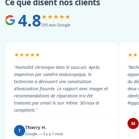
Ce que disent nos clients
4.8
★★★★★
255 avis Google
★★★★★
★★
"Humidité chronique dans le sous-sol. Après
"Rech
inspection par caméra endoscopique, le
appart
technicien a découvert une canalisation
du dé
d'évacuation fissurée. Le rapport avec images et
deux 
recommandations de réparation m'a été
ident
transmis par email le soir même. Sérieux et
Rappor
compétent."
M
Thierry H.
T
Google — il y a 1 mois