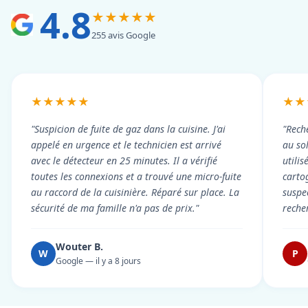
4.8
★★★★★
255 avis Google
★★★★★
★★
"Suspicion de fuite de gaz dans la cuisine. J'ai
"Rech
appelé en urgence et le technicien est arrivé
au so
avec le détecteur en 25 minutes. Il a vérifié
utili
toutes les connexions et a trouvé une micro-fuite
cartog
au raccord de la cuisinière. Réparé sur place. La
suspe
sécurité de ma famille n'a pas de prix."
reche
Wouter B.
W
P
Google — il y a 8 jours