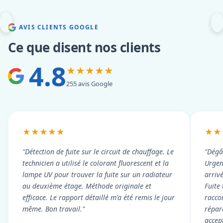
AVIS CLIENTS GOOGLE
Ce que disent nos clients
4.8
★★★★★
255 avis Google
★★★★★
★★
"Détection de fuite sur le circuit de chauffage. Le
"Dégâ
technicien a utilisé le colorant fluorescent et la
Urgen
lampe UV pour trouver la fuite sur un radiateur
arriv
au deuxième étage. Méthode originale et
Fuite
efficace. Le rapport détaillé m'a été remis le jour
racco
même. Bon travail."
répar
accep