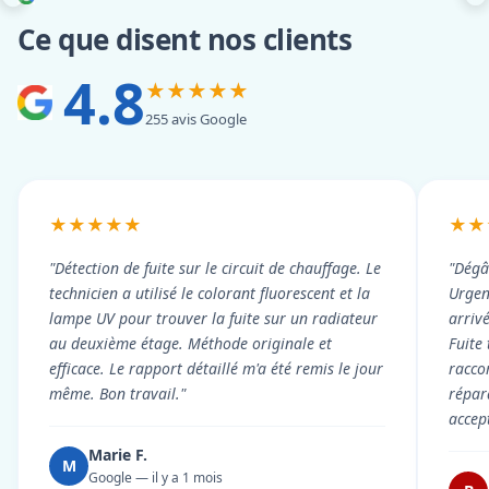
Ce que disent nos clients
4.8
★★★★★
255 avis Google
★★★★★
★★
"Détection de fuite sur le circuit de chauffage. Le
"Dégâ
technicien a utilisé le colorant fluorescent et la
Urgen
lampe UV pour trouver la fuite sur un radiateur
arriv
au deuxième étage. Méthode originale et
Fuite
efficace. Le rapport détaillé m'a été remis le jour
racco
même. Bon travail."
répar
accep
Marie F.
M
Google — il y a 1 mois