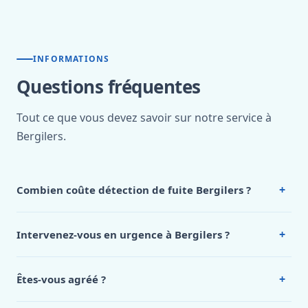
INFORMATIONS
Questions fréquentes
Tout ce que vous devez savoir sur notre service à
Bergilers.
+
Combien coûte détection de fuite Bergilers ?
Nos tarifs sont publics et figurent dans le
tableau des prix
de notre hub service. Pour un devis personnalisé à
+
Intervenez-vous en urgence à Bergilers ?
Bergilers, appelez le 0472 53 24 26.
Oui, 24h/7, y compris dimanches et jours fériés.
Intervention en moins de 45 minutes en zone urbaine.
+
Êtes-vous agréé ?
Oui. Sanichauffe est une entreprise enregistrée et assurée