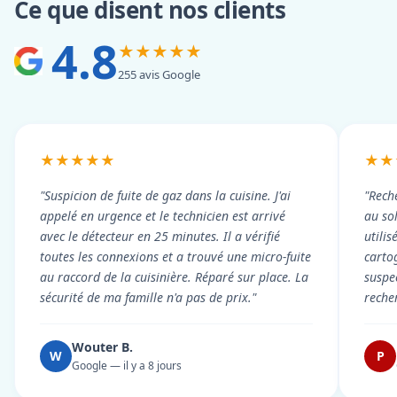
Ce que disent nos clients
4.8
★★★★★
255 avis Google
★★★★★
★★
"Suspicion de fuite de gaz dans la cuisine. J'ai
"Rech
appelé en urgence et le technicien est arrivé
au so
avec le détecteur en 25 minutes. Il a vérifié
utili
toutes les connexions et a trouvé une micro-fuite
cartog
au raccord de la cuisinière. Réparé sur place. La
suspe
sécurité de ma famille n'a pas de prix."
reche
Wouter B.
W
P
Google — il y a 8 jours