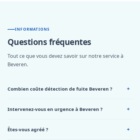
INFORMATIONS
Questions fréquentes
Tout ce que vous devez savoir sur notre service à
Beveren.
+
Combien coûte détection de fuite Beveren ?
Nos tarifs sont publics et figurent dans le
tableau des prix
de notre hub service. Pour un devis personnalisé à
+
Intervenez-vous en urgence à Beveren ?
Beveren, appelez le 0472 53 24 26.
Oui, 24h/7, y compris dimanches et jours fériés.
Intervention en moins de 45 minutes en zone urbaine.
+
Êtes-vous agréé ?
Oui. Sanichauffe est une entreprise enregistrée et assurée