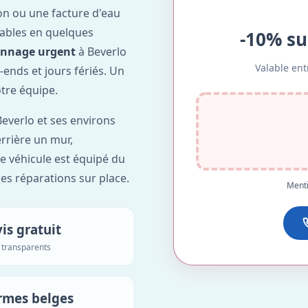
on ou une facture d'eau
ables en quelques
-10% su
annage urgent
à Beverlo
Valable ent
-ends et jours fériés. Un
otre équipe.
everlo et ses environs
errière un mur,
re véhicule est équipé du
des réparations sur place.
Menti
is gratuit
s transparents
rmes belges