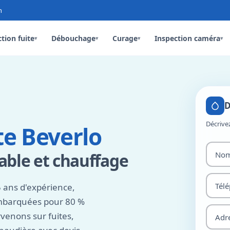
n
tion fuite
Débouchage
Curage
Inspection caméra
▾
▾
▾
▾
D
Décrive
te Beverlo
able et chauffage
 ans d'expérience,
embarquées pour 80 %
venons sur fuites,