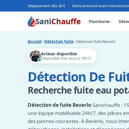
Déplacement dès 30 €
•
Devis annoncé avant interventio
Sani
Chauffe
Plomberie
Détec
▾
Accueil
›
Détection fuite
› Détection fuite Beverlo
Artisan disponible
Disponible chez vous à 10h15
Détection De Fui
Recherche fuite eau pot
Détection de fuite Beverlo
Sanichauffe : 15
une équipe mobilisable 24h/7, des pièces 
des pannes courantes. À Beverlo, nous inter