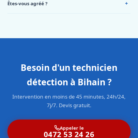
+
Êtes-vous agréé ?
Oui. Sanichauffe est une entreprise enregistrée et assurée
en responsabilité civile professionnelle. Nos techniciens
sont formés aux normes belges (NBN, CERGA, STS 62).
Besoin d'un technicien
détection à Bihain ?
Intervention en moins de 45 minutes, 24h/24,
7j/7. Devis gratuit.
Appeler le
0472 53 24 26