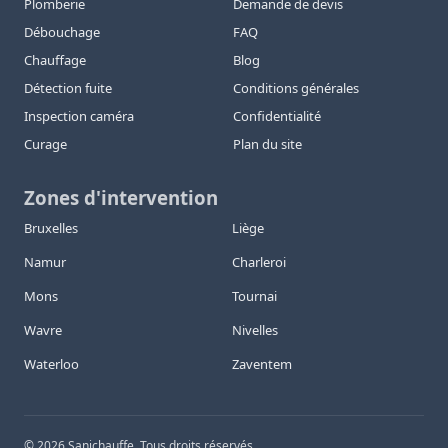
Plomberie
Demande de devis
Débouchage
FAQ
Chauffage
Blog
Détection fuite
Conditions générales
Inspection caméra
Confidentialité
Curage
Plan du site
Zones d'intervention
Bruxelles
Liège
Namur
Charleroi
Mons
Tournai
Wavre
Nivelles
Waterloo
Zaventem
©
2026
Sanichauffe. Tous droits réservés.