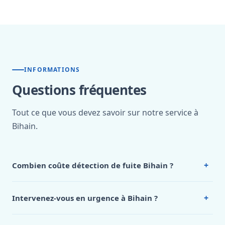
INFORMATIONS
Questions fréquentes
Tout ce que vous devez savoir sur notre service à
Bihain.
+
Combien coûte détection de fuite Bihain ?
Nos tarifs sont publics et figurent dans le
tableau des prix
de notre hub service. Pour un devis personnalisé à Bihain,
+
Intervenez-vous en urgence à Bihain ?
appelez le 0472 53 24 26.
Oui, 24h/7, y compris dimanches et jours fériés.
Intervention en moins de 45 minutes en zone urbaine.