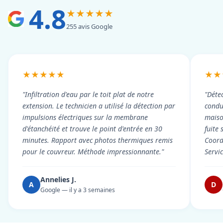
4.8
★★★★★
255 avis Google
★★★★★
★★
"Infiltration d'eau par le toit plat de notre
"Détec
extension. Le technicien a utilisé la détection par
condui
impulsions électriques sur la membrane
maiso
d'étanchéité et trouve le point d'entrée en 30
fuite 
minutes. Rapport avec photos thermiques remis
Coord
pour le couvreur. Méthode impressionnante."
Servi
Annelies J.
A
D
Google — il y a 3 semaines