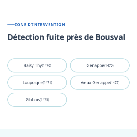
ZONE D'INTERVENTION
Détection fuite près de Bousval
Baisy Thy
Genappe
(1470)
(1470)
Loupoigne
Vieux Genappe
(1471)
(1472)
Glabais
(1473)