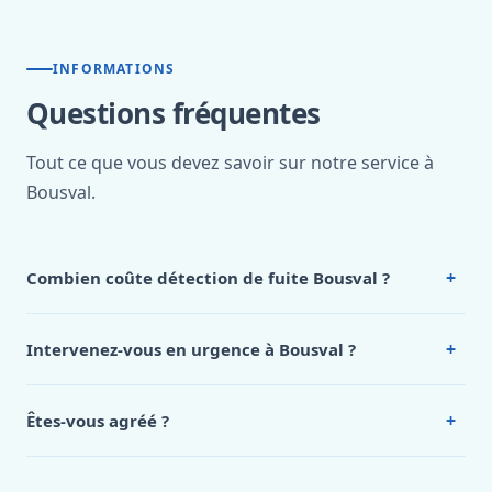
INFORMATIONS
Questions fréquentes
Tout ce que vous devez savoir sur notre service à
Bousval.
+
Combien coûte détection de fuite Bousval ?
Nos tarifs sont publics et figurent dans le
tableau des prix
de notre hub service. Pour un devis personnalisé à
+
Intervenez-vous en urgence à Bousval ?
Bousval, appelez le 0472 53 24 26.
Oui, 24h/7, y compris dimanches et jours fériés.
Intervention en moins de 45 minutes en zone urbaine.
+
Êtes-vous agréé ?
Oui. Sanichauffe est une entreprise enregistrée et assurée
en responsabilité civile professionnelle. Nos techniciens