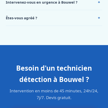
+
Intervenez-vous en urgence à Bouwel ?
appelez le 0472 53 24 26.
Oui, 24h/7, y compris dimanches et jours fériés.
Intervention en moins de 45 minutes en zone urbaine.
+
Êtes-vous agréé ?
Oui. Sanichauffe est une entreprise enregistrée et assurée
en responsabilité civile professionnelle. Nos techniciens
sont formés aux normes belges (NBN, CERGA, STS 62).
Besoin d'un technicien
détection à Bouwel ?
Intervention en moins de 45 minutes, 24h/24,
7j/7. Devis gratuit.