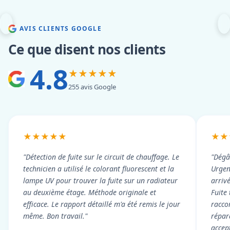
AVIS CLIENTS GOOGLE
Ce que disent nos clients
4.8
★★★★★
255 avis Google
★★★★★
★★
"Détection de fuite sur le circuit de chauffage. Le
"Dégâ
technicien a utilisé le colorant fluorescent et la
Urgen
lampe UV pour trouver la fuite sur un radiateur
arriv
au deuxième étage. Méthode originale et
Fuite
efficace. Le rapport détaillé m'a été remis le jour
racco
même. Bon travail."
répar
accep