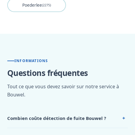
Poederlee
(2275)
INFORMATIONS
Questions fréquentes
Tout ce que vous devez savoir sur notre service à
Bouwel.
+
Combien coûte détection de fuite Bouwel ?
Nos tarifs sont publics et figurent dans le
tableau des prix
de notre hub service. Pour un devis personnalisé à Bouwel,