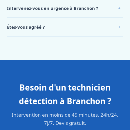
de notre hub service. Pour un devis personnalisé à
+
Intervenez-vous en urgence à Branchon ?
Branchon, appelez le 0472 53 24 26.
Oui, 24h/7, y compris dimanches et jours fériés.
Intervention en moins de 45 minutes en zone urbaine.
+
Êtes-vous agréé ?
Oui. Sanichauffe est une entreprise enregistrée et assurée
en responsabilité civile professionnelle. Nos techniciens
sont formés aux normes belges (NBN, CERGA, STS 62).
Besoin d'un technicien
détection à Branchon ?
Intervention en moins de 45 minutes, 24h/24,
7j/7. Devis gratuit.