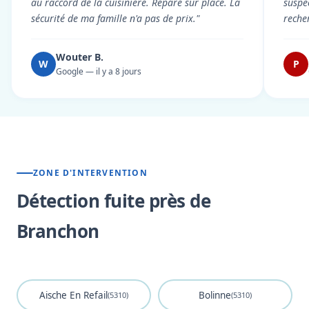
au raccord de la cuisinière. Réparé sur place. La
suspe
sécurité de ma famille n'a pas de prix."
reche
Wouter B.
W
P
Google — il y a 8 jours
ZONE D'INTERVENTION
Détection fuite près de
Branchon
Aische En Refail
Bolinne
(5310)
(5310)