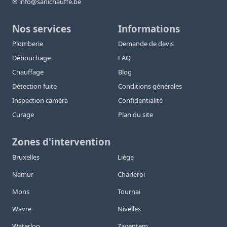
✉ info@sanichauffe.be
Nos services
Informations
Plomberie
Demande de devis
Débouchage
FAQ
Chauffage
Blog
Détection fuite
Conditions générales
Inspection caméra
Confidentialité
Curage
Plan du site
Zones d'intervention
Bruxelles
Liège
Namur
Charleroi
Mons
Tournai
Wavre
Nivelles
Waterloo
Zaventem