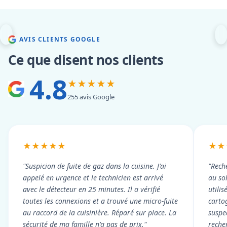
AVIS CLIENTS GOOGLE
Ce que disent nos clients
4.8
★★★★★
255 avis Google
★★★★★
★★
"Suspicion de fuite de gaz dans la cuisine. J'ai
"Rech
appelé en urgence et le technicien est arrivé
au so
avec le détecteur en 25 minutes. Il a vérifié
utili
toutes les connexions et a trouvé une micro-fuite
cartog
au raccord de la cuisinière. Réparé sur place. La
suspe
sécurité de ma famille n'a pas de prix."
reche