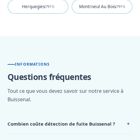
Herquegies
Montroeul Au Bois
(7911)
(7911)
INFORMATIONS
Questions fréquentes
Tout ce que vous devez savoir sur notre service à
Buissenal.
+
Combien coûte détection de fuite Buissenal ?
Nos tarifs sont publics et figurent dans le
tableau des prix
de notre hub service. Pour un devis personnalisé à