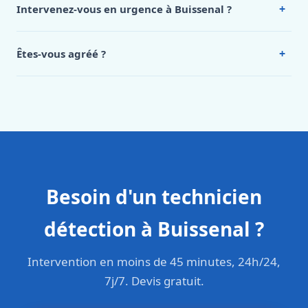
+
Intervenez-vous en urgence à Buissenal ?
Buissenal, appelez le 0472 53 24 26.
Oui, 24h/7, y compris dimanches et jours fériés.
Intervention en moins de 45 minutes en zone urbaine.
+
Êtes-vous agréé ?
Oui. Sanichauffe est une entreprise enregistrée et assurée
en responsabilité civile professionnelle. Nos techniciens
sont formés aux normes belges (NBN, CERGA, STS 62).
Besoin d'un technicien
détection à Buissenal ?
Intervention en moins de 45 minutes, 24h/24,
7j/7. Devis gratuit.