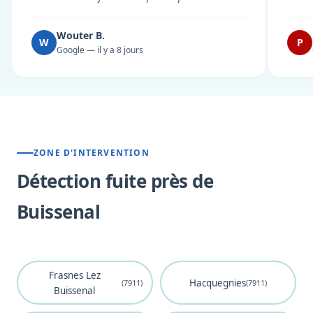
Wouter B.
W
P
Google — il y a 8 jours
ZONE D'INTERVENTION
Détection fuite près de
Buissenal
Frasnes Lez
Hacquegnies
(7911)
(7911)
Buissenal