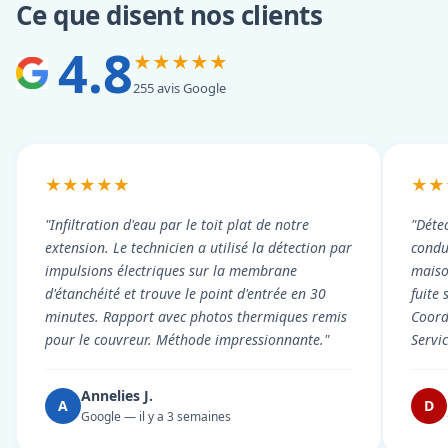
Ce que disent nos clients
4.8
★★★★★
255 avis Google
★★★★★
★★
"Infiltration d'eau par le toit plat de notre
"Détec
extension. Le technicien a utilisé la détection par
condui
impulsions électriques sur la membrane
maiso
d'étanchéité et trouve le point d'entrée en 30
fuite 
minutes. Rapport avec photos thermiques remis
Coord
pour le couvreur. Méthode impressionnante."
Servi
Annelies J.
A
D
Google — il y a 3 semaines