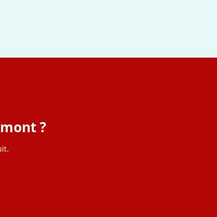
rmont ?
it.