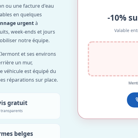
on ou une facture d'eau
ables en quelques
-10% su
annage urgent
à
Valable ent
nuits, week-ends et jours
obiliser notre équipe.
lermont et ses environs
errière un mur,
re véhicule est équipé du
des réparations sur place.
Menti
is gratuit
s transparents
rmes belges