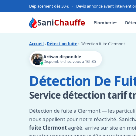
Déplacement dès 30 €
•
Devis annoncé avant interventio
Sani
Chauffe
Plomberie
Détec
▾
Accueil
›
Détection fuite
› Détection fuite Clermont
Artisan disponible
Disponible chez vous à 16h35
Détection De Fui
Service détection tarif 
Détection de fuite à Clermont — les particuli
nous appellent pour notre réactivité. Sanic
fuite Clermont
agréé, arrive sur site en mo