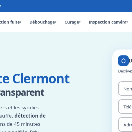
n
tion fuite
Débouchage
Curage
Inspection caméra
▾
▾
▾
▾
D
Décrive
te Clermont
transparent
ers et les syndics
hauffe,
détection de
ins de 45 minutes