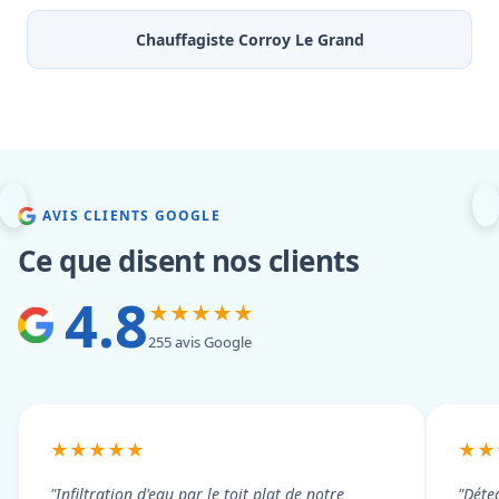
Chauffagiste Corroy Le Grand
AVIS CLIENTS GOOGLE
Ce que disent nos clients
4.8
★★★★★
255 avis Google
★★★★★
★★
"Infiltration d'eau par le toit plat de notre
"Détec