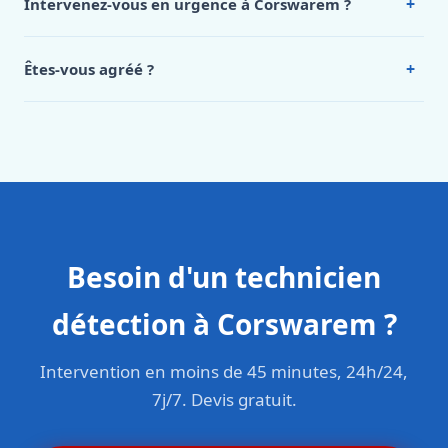
+
Intervenez-vous en urgence à Corswarem ?
Corswarem, appelez le 0472 53 24 26.
Oui, 24h/7, y compris dimanches et jours fériés.
Intervention en moins de 45 minutes en zone urbaine.
+
Êtes-vous agréé ?
Oui. Sanichauffe est une entreprise enregistrée et assurée
en responsabilité civile professionnelle. Nos techniciens
sont formés aux normes belges (NBN, CERGA, STS 62).
Besoin d'un technicien
détection à Corswarem ?
Intervention en moins de 45 minutes, 24h/24,
7j/7. Devis gratuit.