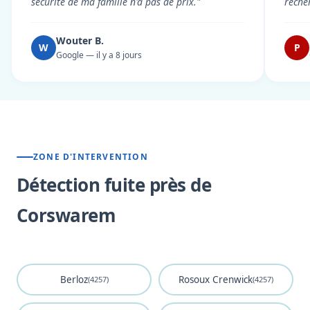
sécurité de ma famille n'a pas de prix."
reche
Wouter B.
W
P
Google — il y a 8 jours
ZONE D'INTERVENTION
Détection fuite près de
Corswarem
Berloz
Rosoux Crenwick
(4257)
(4257)