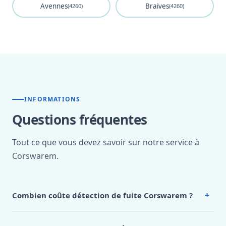
Avennes
Braives
(4260)
(4260)
INFORMATIONS
Questions fréquentes
Tout ce que vous devez savoir sur notre service à
Corswarem.
+
Combien coûte détection de fuite Corswarem ?
Nos tarifs sont publics et figurent dans le
tableau des prix
de notre hub service. Pour un devis personnalisé à