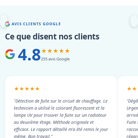
AVIS CLIENTS GOOGLE
Ce que disent nos clients
4.8
★★★★★
255 avis Google
★★★★★
★★
"Détection de fuite sur le circuit de chauffage. Le
"Dégâ
technicien a utilisé le colorant fluorescent et la
Urgen
lampe UV pour trouver la fuite sur un radiateur
arriv
au deuxième étage. Méthode originale et
Fuite
efficace. Le rapport détaillé m'a été remis le jour
racco
même. Bon travail."
répar