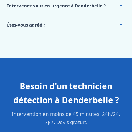
de notre hub service. Pour un devis personnalisé à
+
Intervenez-vous en urgence à Denderbelle ?
Denderbelle, appelez le 0472 53 24 26.
Oui, 24h/7, y compris dimanches et jours fériés.
Intervention en moins de 45 minutes en zone urbaine.
+
Êtes-vous agréé ?
Oui. Sanichauffe est une entreprise enregistrée et assurée
en responsabilité civile professionnelle. Nos techniciens
sont formés aux normes belges (NBN, CERGA, STS 62).
Besoin d'un technicien
détection à Denderbelle ?
Intervention en moins de 45 minutes, 24h/24,
7j/7. Devis gratuit.