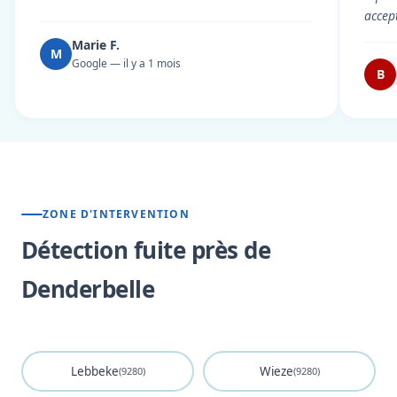
accep
Marie F.
M
Google — il y a 1 mois
B
ZONE D'INTERVENTION
Détection fuite près de
Denderbelle
Lebbeke
Wieze
(9280)
(9280)