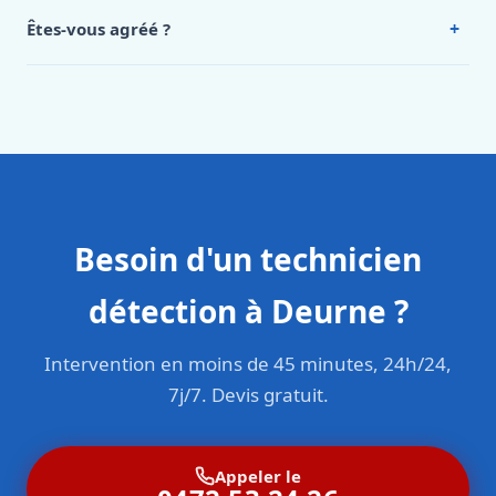
Intervention en moins de 45 minutes en zone urbaine.
+
Êtes-vous agréé ?
Oui. Sanichauffe est une entreprise enregistrée et assurée
en responsabilité civile professionnelle. Nos techniciens
sont formés aux normes belges (NBN, CERGA, STS 62).
Besoin d'un technicien
détection à Deurne ?
Intervention en moins de 45 minutes, 24h/24,
7j/7. Devis gratuit.
Appeler le