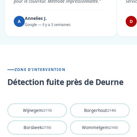
pour le couvreur. Méthode impressionnante."
Servi
Annelies J.
A
D
Google — il y a 3 semaines
ZONE D'INTERVENTION
Détection fuite près de Deurne
Wijnegem
Borgerhout
(2110)
(2140)
Borsbeek
Wommelgem
(2150)
(2160)