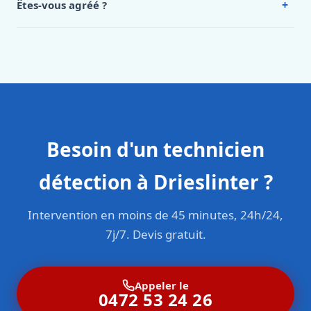
+
Êtes-vous agréé ?
Oui. Sanichauffe est une entreprise enregistrée et assurée
en responsabilité civile professionnelle. Nos techniciens
sont formés aux normes belges (NBN, CERGA, STS 62).
Besoin d'un technicien
détection à Drieslinter ?
Intervention en moins de 45 minutes, 24h/24,
7j/7. Devis gratuit.
Appeler le
0472 53 24 26