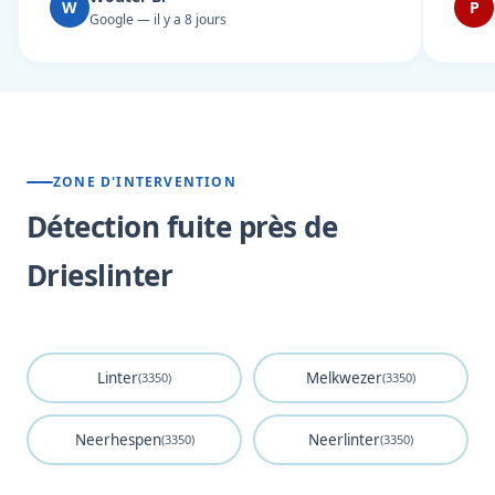
W
P
Google — il y a 8 jours
ZONE D'INTERVENTION
Détection fuite près de
Drieslinter
Linter
Melkwezer
(3350)
(3350)
Neerhespen
Neerlinter
(3350)
(3350)