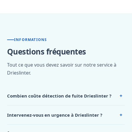
INFORMATIONS
Questions fréquentes
Tout ce que vous devez savoir sur notre service à
Drieslinter.
+
Combien coûte détection de fuite Drieslinter ?
Nos tarifs sont publics et figurent dans le
tableau des prix
de notre hub service. Pour un devis personnalisé à
+
Intervenez-vous en urgence à Drieslinter ?
Drieslinter, appelez le 0472 53 24 26.
Oui, 24h/7, y compris dimanches et jours fériés.
Intervention en moins de 45 minutes en zone urbaine.