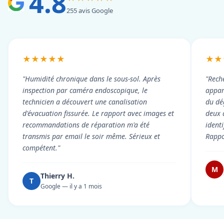
4.8
255 avis Google
★★★★★
★★
"Humidité chronique dans le sous-sol. Après
"Rech
inspection par caméra endoscopique, le
appart
technicien a découvert une canalisation
du dé
d'évacuation fissurée. Le rapport avec images et
deux 
recommandations de réparation m'a été
ident
transmis par email le soir même. Sérieux et
Rappor
compétent."
M
Thierry H.
T
Google — il y a 1 mois