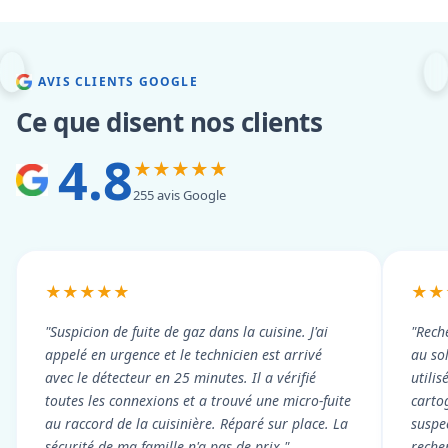
AVIS CLIENTS GOOGLE
Ce que disent nos clients
4.8
★★★★★
255 avis Google
★★★★★
★★
"Suspicion de fuite de gaz dans la cuisine. J'ai
"Rech
appelé en urgence et le technicien est arrivé
au so
avec le détecteur en 25 minutes. Il a vérifié
utili
toutes les connexions et a trouvé une micro-fuite
cartog
au raccord de la cuisinière. Réparé sur place. La
suspe
sécurité de ma famille n'a pas de prix."
reche