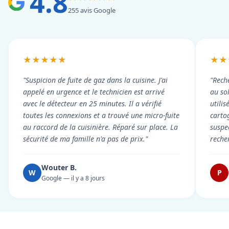
4.8
255 avis Google
★★★★★
★★
"Suspicion de fuite de gaz dans la cuisine. J'ai
"Rech
appelé en urgence et le technicien est arrivé
au so
avec le détecteur en 25 minutes. Il a vérifié
utili
toutes les connexions et a trouvé une micro-fuite
cartog
au raccord de la cuisinière. Réparé sur place. La
suspe
sécurité de ma famille n'a pas de prix."
reche
Wouter B.
W
P
Google — il y a 8 jours