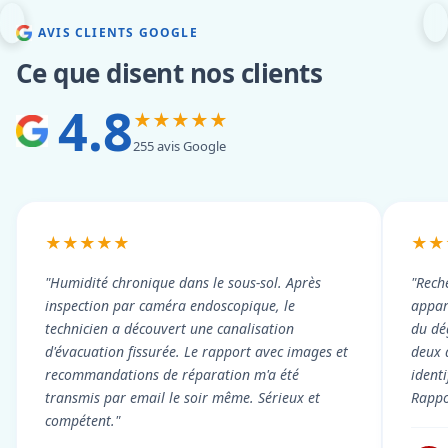
AVIS CLIENTS GOOGLE
Ce que disent nos clients
4.8
★★★★★
255 avis Google
★★★★★
★★
"Humidité chronique dans le sous-sol. Après
"Rech
inspection par caméra endoscopique, le
appart
technicien a découvert une canalisation
du dé
d'évacuation fissurée. Le rapport avec images et
deux 
recommandations de réparation m'a été
ident
transmis par email le soir même. Sérieux et
Rappor
compétent."