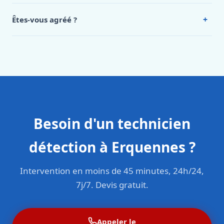
Intervention en moins de 45 minutes en zone urbaine.
+
Êtes-vous agréé ?
Oui. Sanichauffe est une entreprise enregistrée et assurée
en responsabilité civile professionnelle. Nos techniciens
sont formés aux normes belges (NBN, CERGA, STS 62).
Besoin d'un technicien
détection à Erquennes ?
Intervention en moins de 45 minutes, 24h/24,
7j/7. Devis gratuit.
Appeler le