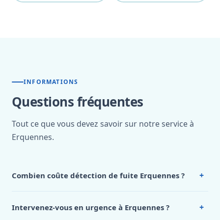
INFORMATIONS
Questions fréquentes
Tout ce que vous devez savoir sur notre service à
Erquennes.
+
Combien coûte détection de fuite Erquennes ?
Nos tarifs sont publics et figurent dans le
tableau des prix
de notre hub service. Pour un devis personnalisé à
+
Intervenez-vous en urgence à Erquennes ?
Erquennes, appelez le 0472 53 24 26.
Oui, 24h/7, y compris dimanches et jours fériés.