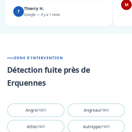
M
Thierry H.
T
Google — il y a 1 mois
ZONE D'INTERVENTION
Détection fuite près de
Erquennes
Angre
Angreau
(7387)
(7387)
Athis
Autreppe
(7387)
(7387)