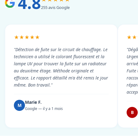
4.8
255 avis Google
★★★★★
★★
"Détection de fuite sur le circuit de chauffage. Le
"Dégâ
technicien a utilisé le colorant fluorescent et la
Urgen
lampe UV pour trouver la fuite sur un radiateur
arriv
au deuxième étage. Méthode originale et
Fuite
efficace. Le rapport détaillé m'a été remis le jour
racco
même. Bon travail."
répar
accep
Marie F.
M
Google — il y a 1 mois
B