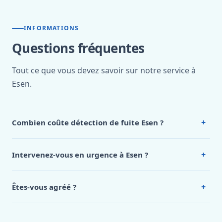
INFORMATIONS
Questions fréquentes
Tout ce que vous devez savoir sur notre service à
Esen.
+
Combien coûte détection de fuite Esen ?
Nos tarifs sont publics et figurent dans le
tableau des prix
de notre hub service. Pour un devis personnalisé à Esen,
+
Intervenez-vous en urgence à Esen ?
appelez le 0472 53 24 26.
Oui, 24h/7, y compris dimanches et jours fériés.
Intervention en moins de 45 minutes en zone urbaine.
+
Êtes-vous agréé ?
Oui. Sanichauffe est une entreprise enregistrée et assurée
en responsabilité civile professionnelle. Nos techniciens