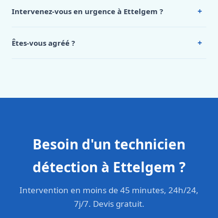
de notre hub service. Pour un devis personnalisé à
+
Intervenez-vous en urgence à Ettelgem ?
Ettelgem, appelez le 0472 53 24 26.
Oui, 24h/7, y compris dimanches et jours fériés.
Intervention en moins de 45 minutes en zone urbaine.
+
Êtes-vous agréé ?
Oui. Sanichauffe est une entreprise enregistrée et assurée
en responsabilité civile professionnelle. Nos techniciens
sont formés aux normes belges (NBN, CERGA, STS 62).
Besoin d'un technicien
détection à Ettelgem ?
Intervention en moins de 45 minutes, 24h/24,
7j/7. Devis gratuit.