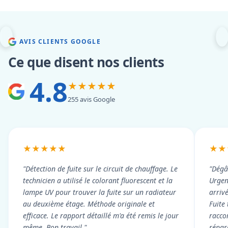
AVIS CLIENTS GOOGLE
Ce que disent nos clients
4.8
★★★★★
255 avis Google
★★★★★
★★
"Détection de fuite sur le circuit de chauffage. Le
"Dégâ
technicien a utilisé le colorant fluorescent et la
Urgen
lampe UV pour trouver la fuite sur un radiateur
arriv
au deuxième étage. Méthode originale et
Fuite
efficace. Le rapport détaillé m'a été remis le jour
racco
même. Bon travail."
répar