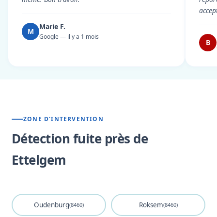
accep
Marie F.
M
Google — il y a 1 mois
B
ZONE D'INTERVENTION
Détection fuite près de
Ettelgem
Oudenburg
Roksem
(8460)
(8460)