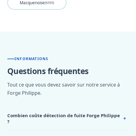
Macquenoise
(6593)
INFORMATIONS
Questions fréquentes
Tout ce que vous devez savoir sur notre service à
Forge Philippe.
Combien coûte détection de fuite Forge Philippe
+
?
Nos tarifs sont publics et figurent dans le
tableau des prix
de notre hub service. Pour un devis personnalisé à Forge