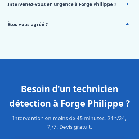
+
Intervenez-vous en urgence à Forge Philippe ?
Philippe, appelez le 0472 53 24 26.
Oui, 24h/7, y compris dimanches et jours fériés.
Intervention en moins de 45 minutes en zone urbaine.
+
Êtes-vous agréé ?
Oui. Sanichauffe est une entreprise enregistrée et assurée
en responsabilité civile professionnelle. Nos techniciens
sont formés aux normes belges (NBN, CERGA, STS 62).
Besoin d'un technicien
détection à Forge Philippe ?
Intervention en moins de 45 minutes, 24h/24,
7j/7. Devis gratuit.