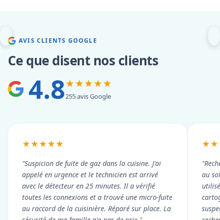
AVIS CLIENTS GOOGLE
Ce que disent nos clients
4.8
★★★★★
255 avis Google
★★★★★
★★
"Suspicion de fuite de gaz dans la cuisine. J'ai
"Rech
appelé en urgence et le technicien est arrivé
au so
avec le détecteur en 25 minutes. Il a vérifié
utili
toutes les connexions et a trouvé une micro-fuite
cartog
au raccord de la cuisinière. Réparé sur place. La
suspe
sécurité de ma famille n'a pas de prix."
reche