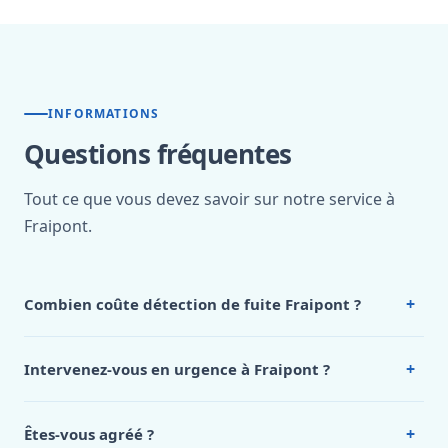
INFORMATIONS
Questions fréquentes
Tout ce que vous devez savoir sur notre service à
Fraipont.
+
Combien coûte détection de fuite Fraipont ?
Nos tarifs sont publics et figurent dans le
tableau des prix
de notre hub service. Pour un devis personnalisé à
+
Intervenez-vous en urgence à Fraipont ?
Fraipont, appelez le 0472 53 24 26.
Oui, 24h/7, y compris dimanches et jours fériés.
Intervention en moins de 45 minutes en zone urbaine.
+
Êtes-vous agréé ?