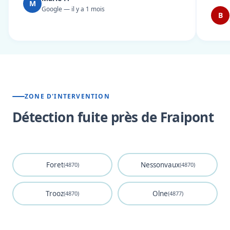
M
Google — il y a 1 mois
B
ZONE D'INTERVENTION
Détection fuite près de Fraipont
Foret
Nessonvaux
(4870)
(4870)
Trooz
Olne
(4870)
(4877)