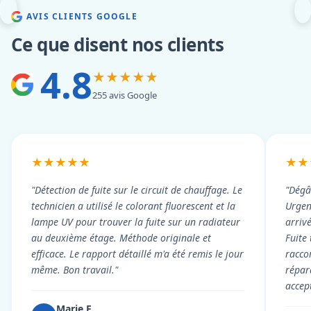
AVIS CLIENTS GOOGLE
Ce que disent nos clients
4.8
★★★★★
255 avis Google
★★★★★
★★
"Détection de fuite sur le circuit de chauffage. Le
"Dégâ
technicien a utilisé le colorant fluorescent et la
Urgen
lampe UV pour trouver la fuite sur un radiateur
arriv
au deuxième étage. Méthode originale et
Fuite
efficace. Le rapport détaillé m'a été remis le jour
racco
même. Bon travail."
répar
accep
Marie F.