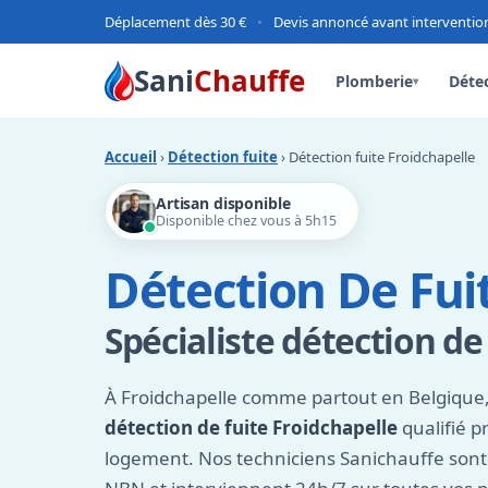
Déplacement dès 30 €
•
Devis annoncé avant interventio
Sani
Chauffe
Plomberie
Détec
▾
Accueil
›
Détection fuite
› Détection fuite Froidchapelle
Artisan disponible
Disponible chez vous à 5h15
Détection De Fui
Spécialiste détection de
À Froidchapelle comme partout en Belgique,
détection de fuite Froidchapelle
qualifié p
logement. Nos techniciens Sanichauffe son