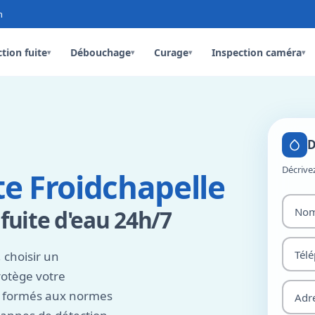
n
tion fuite
Débouchage
Curage
Inspection caméra
▾
▾
▾
▾
D
Décrive
te Froidchapelle
 fuite d'eau 24h/7
 choisir un
rotège votre
t formés aux normes