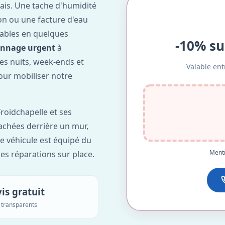
ais. Une tache d'humidité
on ou une facture d'eau
ables en quelques
-10% su
annage urgent
à
les nuits, week-ends et
Valable ent
our mobiliser notre
roidchapelle et ses
cachées derrière un mur,
re véhicule est équipé du
Menti
des réparations sur place.
is gratuit
s transparents