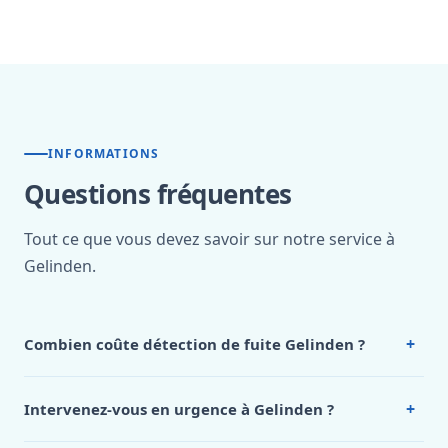
INFORMATIONS
Questions fréquentes
Tout ce que vous devez savoir sur notre service à
Gelinden.
+
Combien coûte détection de fuite Gelinden ?
Nos tarifs sont publics et figurent dans le
tableau des prix
de notre hub service. Pour un devis personnalisé à
+
Intervenez-vous en urgence à Gelinden ?
Gelinden, appelez le 0472 53 24 26.
Oui, 24h/7, y compris dimanches et jours fériés.