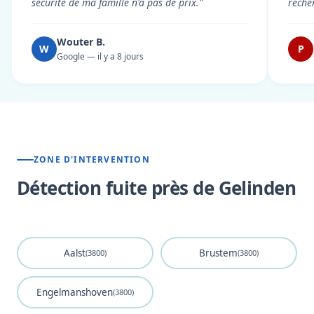
sécurité de ma famille n'a pas de prix."
reche
Wouter B.
W
P
Google — il y a 8 jours
ZONE D'INTERVENTION
Détection fuite près de Gelinden
Aalst
Brustem
(3800)
(3800)
Engelmanshoven
(3800)