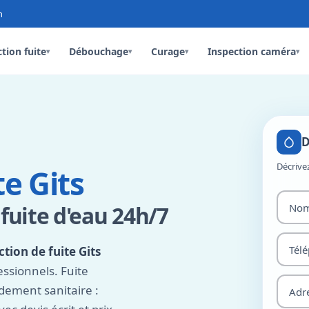
n
tion fuite
Débouchage
Curage
Inspection caméra
▾
▾
▾
▾
D
Décrive
e Gits
 fuite d'eau 24h/7
ction de fuite Gits
essionnels. Fuite
dement sanitaire :