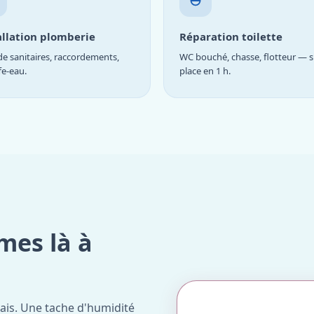
allation plomberie
Réparation toilette
e sanitaires, raccordements,
WC bouché, chasse, flotteur — s
fe-eau.
place en 1 h.
mes là à
ais. Une tache d'humidité