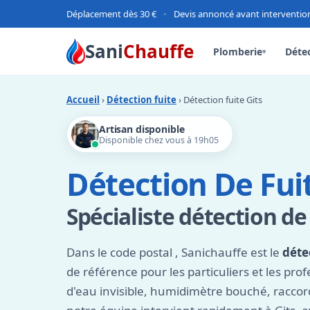
Déplacement dès 30 €
•
Devis annoncé avant interventio
Sani
Chauffe
Plomberie
Détec
▾
Accueil
›
Détection fuite
› Détection fuite Gits
Artisan disponible
Disponible chez vous à 19h05
Détection De Fuit
Spécialiste détection de
Dans le code postal
, Sanichauffe est le
déte
de référence pour les particuliers et les prof
d'eau invisible, humidimètre bouché, raccor