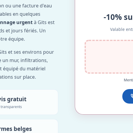
on ou une facture d'eau
ables en quelques
-10% su
annage urgent
à Gits est
Valable ent
ds et jours fériés. Un
otre équipe.
its et ses environs pour
 un mur, infiltrations,
t équipé du matériel
ations sur place.
Menti
is gratuit
s transparents
rmes belges