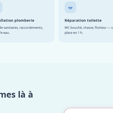
allation plomberie
Réparation toilette
e sanitaires, raccordements,
WC bouché, chasse, flotteur — s
fe-eau.
place en 1 h.
mes là à