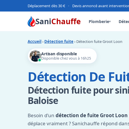
Déplacement dès 30 €
•
Devis annoncé avant interventio
Sani
Chauffe
Plomberie
Détec
▾
Accueil
›
Détection fuite
› Détection fuite Groot Loon
Artisan disponible
Disponible chez vous à 16h25
Détection De Fui
Détection fuite pour sin
Baloise
Besoin d'un
détection de fuite Groot Loon
déplace vraiment ? Sanichauffe répond dans