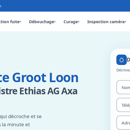
n
tion fuite
Débouchage
Curage
Inspection caméra
▾
▾
▾
▾
D
Décrive
te Groot Loon
istre Ethias AG Axa
qui décroche et se
 la minute et