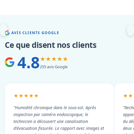
AVIS CLIENTS GOOGLE
Ce que disent nos clients
4.8
★★★★★
255 avis Google
★★★★★
★★
"Humidité chronique dans le sous-sol. Après
"Rech
inspection par caméra endoscopique, le
appart
technicien a découvert une canalisation
du dé
d'évacuation fissurée. Le rapport avec images et
deux 