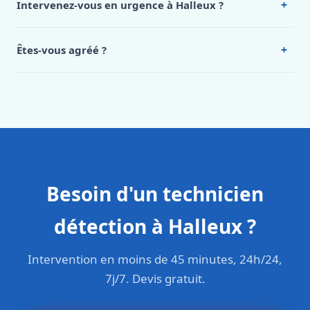
+
Intervenez-vous en urgence à Halleux ?
appelez le 0472 53 24 26.
Oui, 24h/7, y compris dimanches et jours fériés.
Intervention en moins de 45 minutes en zone urbaine.
+
Êtes-vous agréé ?
Oui. Sanichauffe est une entreprise enregistrée et assurée
en responsabilité civile professionnelle. Nos techniciens
sont formés aux normes belges (NBN, CERGA, STS 62).
Besoin d'un technicien
détection à Halleux ?
Intervention en moins de 45 minutes, 24h/24,
7j/7. Devis gratuit.