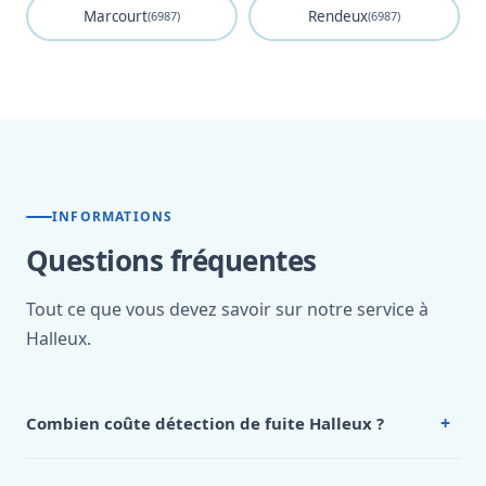
Marcourt
Rendeux
(6987)
(6987)
INFORMATIONS
Questions fréquentes
Tout ce que vous devez savoir sur notre service à
Halleux.
+
Combien coûte détection de fuite Halleux ?
Nos tarifs sont publics et figurent dans le
tableau des prix
de notre hub service. Pour un devis personnalisé à Halleux,