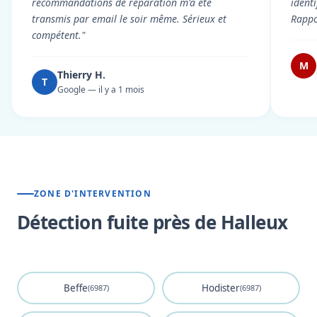
recommandations de réparation m'a été
ident
transmis par email le soir même. Sérieux et
Rappor
compétent."
M
Thierry H.
T
Google — il y a 1 mois
ZONE D'INTERVENTION
Détection fuite près de Halleux
Beffe
Hodister
(6987)
(6987)