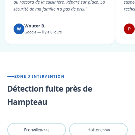
au raccord de la cuisinière. Réparé sur place. La
suspe
sécurité de ma famille n'a pas de prix."
reche
Wouter B.
W
P
Google — il y a 8 jours
ZONE D'INTERVENTION
Détection fuite près de
Hampteau
Fronville
Hotton
(6990)
(6990)