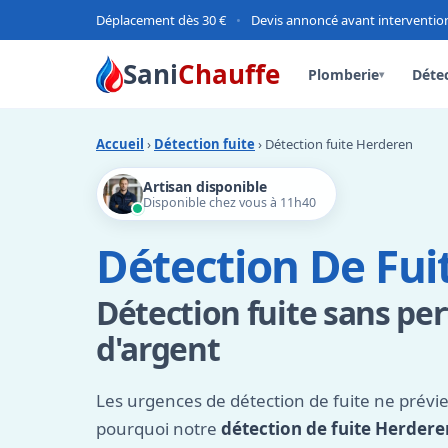
Déplacement dès 30 €
•
Devis annoncé avant interventio
Sani
Chauffe
Plomberie
Détec
▾
Accueil
›
Détection fuite
› Détection fuite Herderen
Artisan disponible
Disponible chez vous à 11h40
Détection De Fui
Détection fuite sans pe
d'argent
Les urgences de détection de fuite ne prévi
pourquoi notre
détection de fuite Herdere