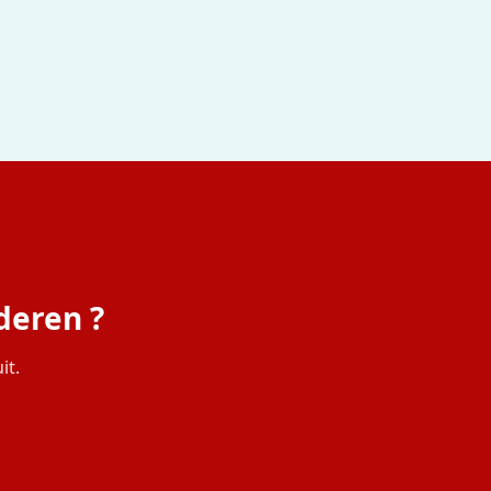
deren ?
it.