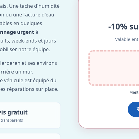
ais. Une tache d'humidité
on ou une facture d'eau
ables en quelques
-10% su
annage urgent
à
Valable ent
nuits, week-ends et jours
obiliser notre équipe.
erderen et ses environs
errière un mur,
re véhicule est équipé du
des réparations sur place.
Menti
is gratuit
s transparents