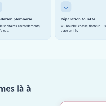
allation plomberie
Réparation toilette
e sanitaires, raccordements,
WC bouché, chasse, flotteur — s
fe-eau.
place en 1 h.
mes là à