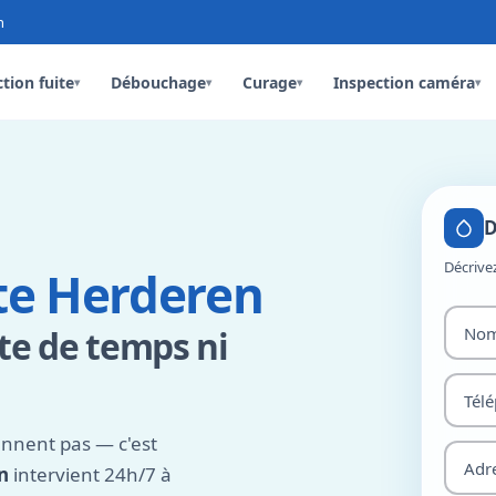
n
tion fuite
Débouchage
Curage
Inspection caméra
▾
▾
▾
▾
D
Décrive
te Herderen
rte de temps ni
ennent pas — c'est
n
intervient 24h/7 à