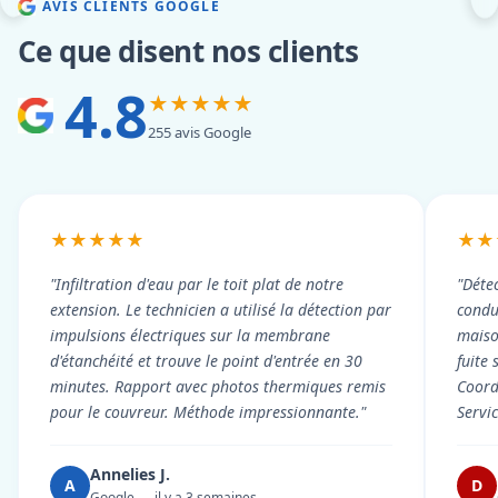
AVIS CLIENTS GOOGLE
Ce que disent nos clients
4.8
★★★★★
255 avis Google
★★★★★
★★
"Infiltration d'eau par le toit plat de notre
"Détec
extension. Le technicien a utilisé la détection par
condui
impulsions électriques sur la membrane
maiso
d'étanchéité et trouve le point d'entrée en 30
fuite 
minutes. Rapport avec photos thermiques remis
Coord
pour le couvreur. Méthode impressionnante."
Servi
Annelies J.
A
D
Google — il y a 3 semaines