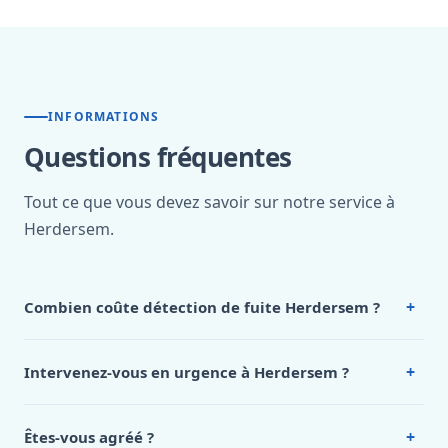
INFORMATIONS
Questions fréquentes
Tout ce que vous devez savoir sur notre service à
Herdersem.
+
Combien coûte détection de fuite Herdersem ?
Nos tarifs sont publics et figurent dans le
tableau des prix
de notre hub service. Pour un devis personnalisé à
+
Intervenez-vous en urgence à Herdersem ?
Herdersem, appelez le 0472 53 24 26.
Oui, 24h/7, y compris dimanches et jours fériés.
Intervention en moins de 45 minutes en zone urbaine.
+
Êtes-vous agréé ?