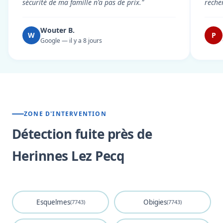
sécurité de ma famille n'a pas de prix."
reche
Wouter B.
W
P
Google — il y a 8 jours
ZONE D'INTERVENTION
Détection fuite près de
Herinnes Lez Pecq
Esquelmes
Obigies
(7743)
(7743)