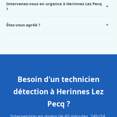
de notre hub service. Pour un devis personnalisé à
Intervenez-vous en urgence à Herinnes Lez Pecq
+
Herinnes Lez Pecq, appelez le 0472 53 24 26.
?
Oui, 24h/7, y compris dimanches et jours fériés.
Intervention en moins de 45 minutes en zone urbaine.
+
Êtes-vous agréé ?
Oui. Sanichauffe est une entreprise enregistrée et assurée
en responsabilité civile professionnelle. Nos techniciens
sont formés aux normes belges (NBN, CERGA, STS 62).
Besoin d'un technicien
détection à Herinnes Lez
Pecq ?
Intervention en moins de 45 minutes, 24h/24,